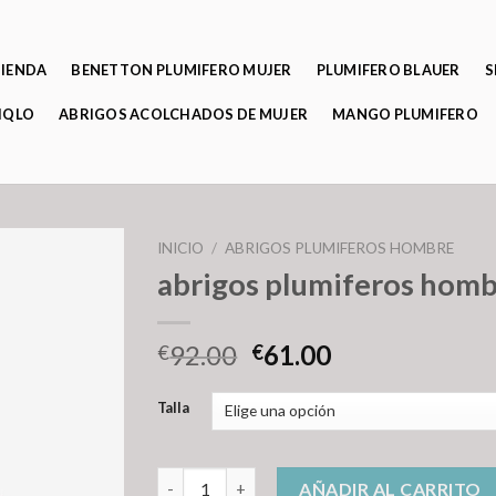
TIENDA
BENETTON PLUMIFERO MUJER
PLUMIFERO BLAUER
S
IQLO
ABRIGOS ACOLCHADOS DE MUJER
MANGO PLUMIFERO
INICIO
/
ABRIGOS PLUMIFEROS HOMBRE
abrigos plumiferos hom
92.00
61.00
€
€
Talla
abrigos plumiferos hombre cantidad
AÑADIR AL CARRITO