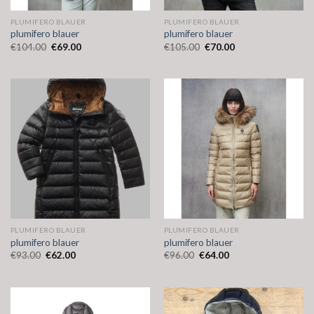
PLUMIFERO BLAUER
PLUMIFERO BLAUER
plumifero blauer
plumifero blauer
€
104.00
€
69.00
€
105.00
€
70.00
PLUMIFERO BLAUER
PLUMIFERO BLAUER
plumifero blauer
plumifero blauer
€
93.00
€
62.00
€
96.00
€
64.00