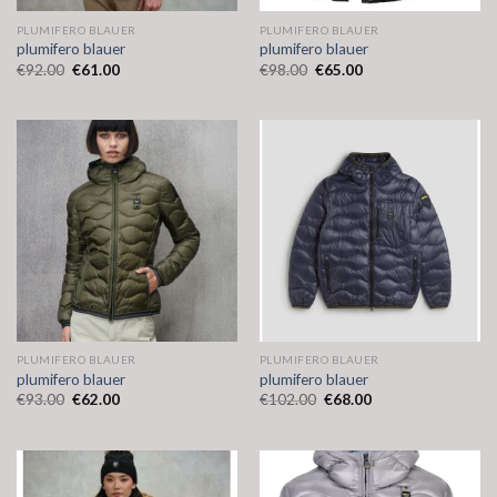
PLUMIFERO BLAUER
PLUMIFERO BLAUER
plumifero blauer
plumifero blauer
€
92.00
€
61.00
€
98.00
€
65.00
PLUMIFERO BLAUER
PLUMIFERO BLAUER
plumifero blauer
plumifero blauer
€
93.00
€
62.00
€
102.00
€
68.00