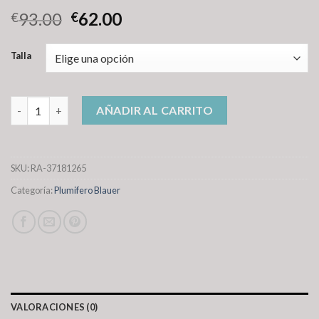
93.00
62.00
€
€
Talla
plumifero blauer cantidad
AÑADIR AL CARRITO
SKU:
RA-37181265
Categoría:
Plumifero Blauer
VALORACIONES (0)