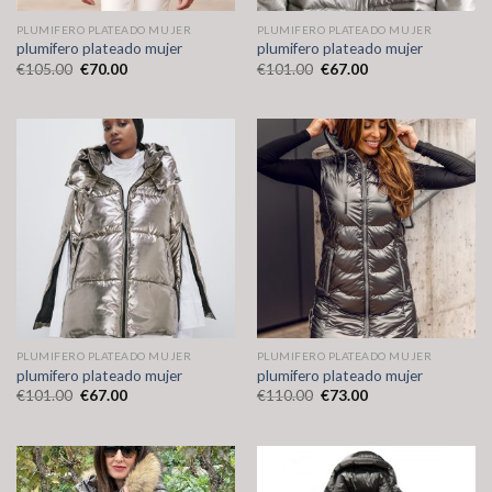
PLUMIFERO PLATEADO MUJER
PLUMIFERO PLATEADO MUJER
plumifero plateado mujer
plumifero plateado mujer
€
105.00
€
70.00
€
101.00
€
67.00
PLUMIFERO PLATEADO MUJER
PLUMIFERO PLATEADO MUJER
plumifero plateado mujer
plumifero plateado mujer
€
101.00
€
67.00
€
110.00
€
73.00