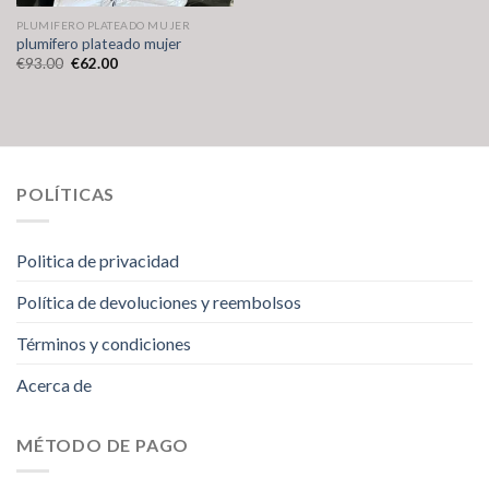
PLUMIFERO PLATEADO MUJER
plumifero plateado mujer
€
93.00
€
62.00
POLÍTICAS
Politica de privacidad
Política de devoluciones y reembolsos
Términos y condiciones
Acerca de
MÉTODO DE PAGO