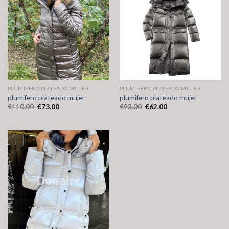
PLUMIFERO PLATEADO MUJER
PLUMIFERO PLATEADO MUJER
plumifero plateado mujer
plumifero plateado mujer
€
110.00
€
73.00
€
93.00
€
62.00