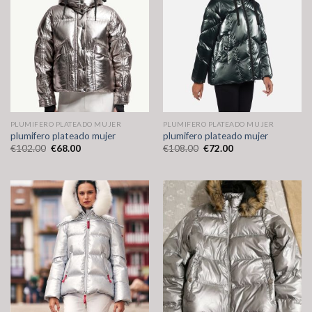
PLUMIFERO PLATEADO MUJER
PLUMIFERO PLATEADO MUJER
plumifero plateado mujer
plumifero plateado mujer
€
102.00
€
68.00
€
108.00
€
72.00