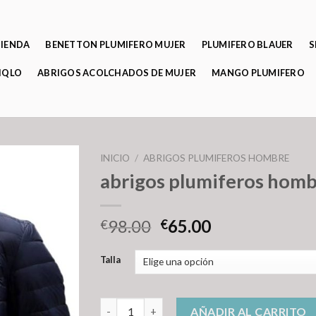
TIENDA
BENETTON PLUMIFERO MUJER
PLUMIFERO BLAUER
S
IQLO
ABRIGOS ACOLCHADOS DE MUJER
MANGO PLUMIFERO
INICIO
/
ABRIGOS PLUMIFEROS HOMBRE
abrigos plumiferos hom
98.00
65.00
€
€
Talla
abrigos plumiferos hombre cantidad
AÑADIR AL CARRITO