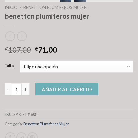
INICIO
/
BENETTON PLUMIFEROS MUJER
benetton plumiferos mujer
107.00
71.00
€
€
Talla
benetton plumiferos mujer cantidad
AÑADIR AL CARRITO
SKU:
RA-37181608
Categoría:
Benetton Plumiferos Mujer