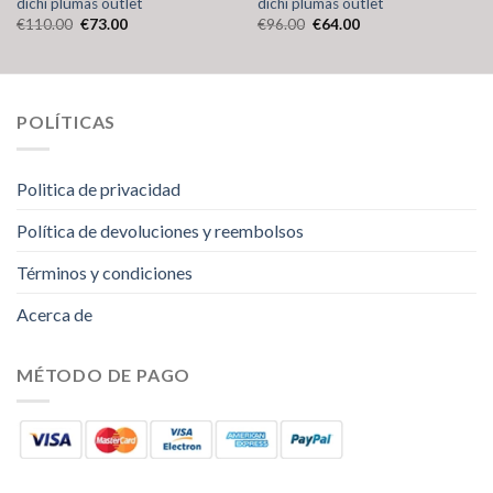
dichi plumas outlet
dichi plumas outlet
€
110.00
€
73.00
€
96.00
€
64.00
POLÍTICAS
Politica de privacidad
Política de devoluciones y reembolsos
Términos y condiciones
Acerca de
MÉTODO DE PAGO