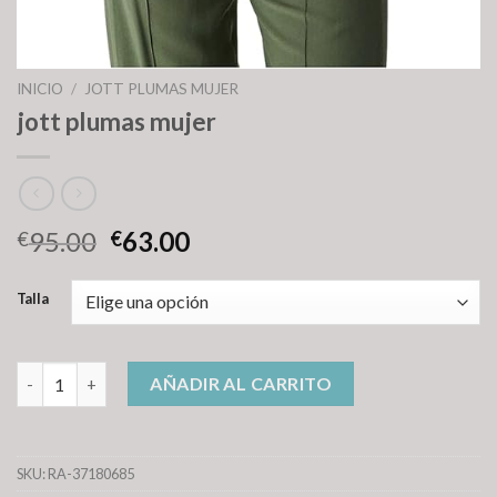
INICIO
/
JOTT PLUMAS MUJER
jott plumas mujer
95.00
63.00
€
€
Talla
jott plumas mujer cantidad
AÑADIR AL CARRITO
SKU:
RA-37180685