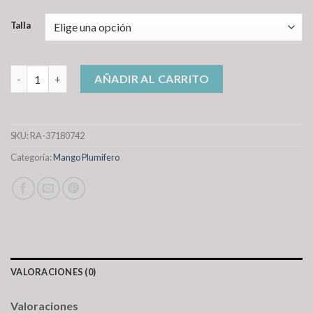
Talla
mango plumifero cantidad
AÑADIR AL CARRITO
SKU:
RA-37180742
Categoría:
Mango Plumifero
VALORACIONES (0)
Valoraciones