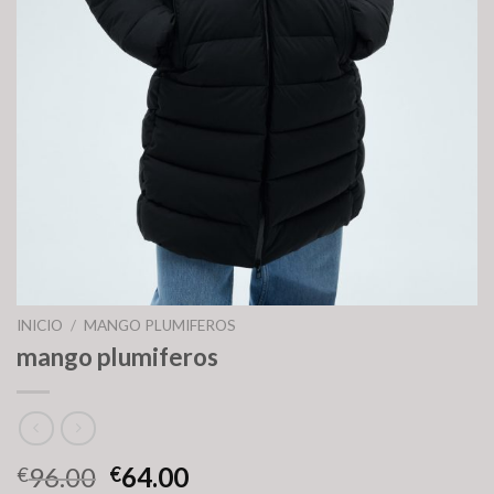
INICIO
/
MANGO PLUMIFEROS
mango plumiferos
96.00
64.00
€
€