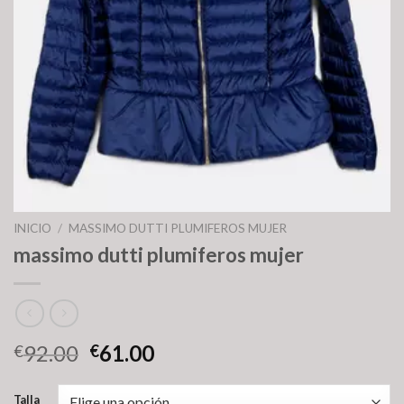
INICIO
/
MASSIMO DUTTI PLUMIFEROS MUJER
massimo dutti plumiferos mujer
92.00
61.00
€
€
Talla