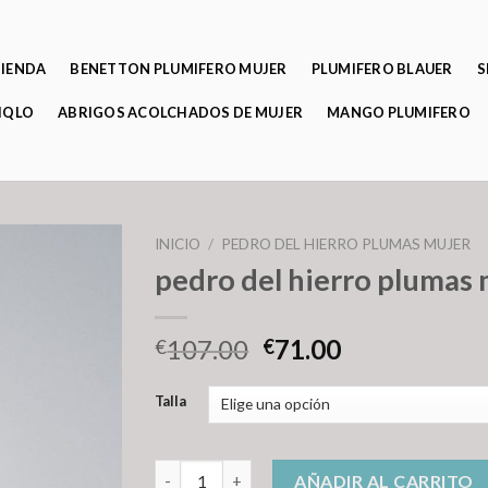
TIENDA
BENETTON PLUMIFERO MUJER
PLUMIFERO BLAUER
S
IQLO
ABRIGOS ACOLCHADOS DE MUJER
MANGO PLUMIFERO
INICIO
/
PEDRO DEL HIERRO PLUMAS MUJER
pedro del hierro plumas 
107.00
71.00
€
€
Talla
pedro del hierro plumas mujer cantidad
AÑADIR AL CARRITO