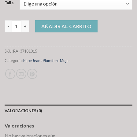
Talla
pepe jeans plumifero mujer cantidad
AÑADIR AL CARRITO
SKU:
RA-37181015
Categoría:
Pepe Jeans Plumifero Mujer
VALORACIONES (0)
Valoraciones
No hay valoraciones aún.