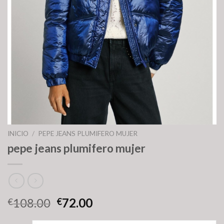
INICIO
/
PEPE JEANS PLUMIFERO MUJER
pepe jeans plumifero mujer
108.00
72.00
€
€