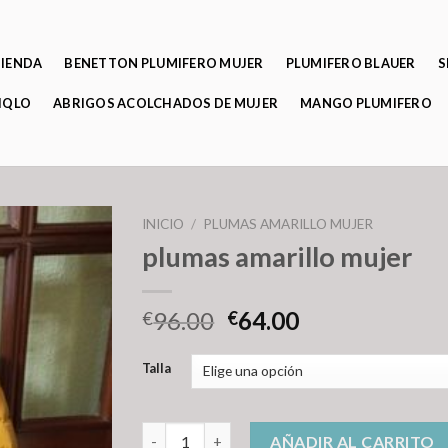
TIENDA
BENETTON PLUMIFERO MUJER
PLUMIFERO BLAUER
S
IQLO
ABRIGOS ACOLCHADOS DE MUJER
MANGO PLUMIFERO
INICIO
/
PLUMAS AMARILLO MUJER
plumas amarillo mujer
96.00
64.00
€
€
Talla
plumas amarillo mujer cantidad
AÑADIR AL CARRITO