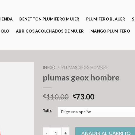
TIENDA
BENETTON PLUMIFERO MUJER
PLUMIFERO BLAUER
S
IQLO
ABRIGOS ACOLCHADOS DE MUJER
MANGO PLUMIFERO
INICIO
/
PLUMAS GEOX HOMBRE
plumas geox hombre
110.00
73.00
€
€
Talla
plumas geox hombre cantidad
AÑADIR AL CARRITO