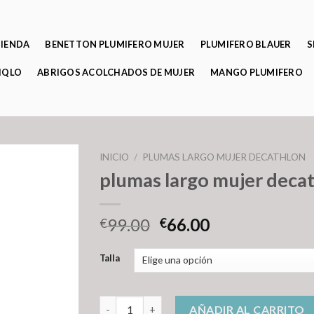
TIENDA
BENETTON PLUMIFERO MUJER
PLUMIFERO BLAUER
S
IQLO
ABRIGOS ACOLCHADOS DE MUJER
MANGO PLUMIFERO
INICIO
/
PLUMAS LARGO MUJER DECATHLON
plumas largo mujer deca
99.00
66.00
€
€
Talla
plumas largo mujer decathlon cantidad
AÑADIR AL CARRITO