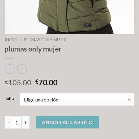
INICIO
/
PLUMAS ONLY MUJER
plumas only mujer
105.00
70.00
€
€
Talla
plumas only mujer cantidad
AÑADIR AL CARRITO