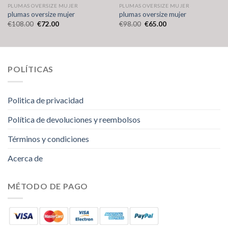
PLUMAS OVERSIZE MUJER
PLUMAS OVERSIZE MUJER
plumas oversize mujer
plumas oversize mujer
€
108.00
€
72.00
€
98.00
€
65.00
POLÍTICAS
Politica de privacidad
Política de devoluciones y reembolsos
Términos y condiciones
Acerca de
MÉTODO DE PAGO