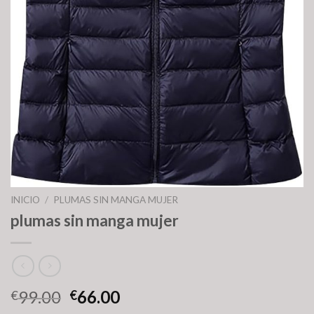
INICIO
/
PLUMAS SIN MANGA MUJER
plumas sin manga mujer
99.00
66.00
€
€