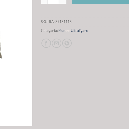
SKU:
RA-37181115
Categoría:
Plumas Ultraligero