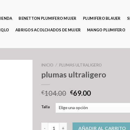
TIENDA
BENETTON PLUMIFERO MUJER
PLUMIFERO BLAUER
S
IQLO
ABRIGOS ACOLCHADOS DE MUJER
MANGO PLUMIFERO
INICIO
/
PLUMAS ULTRALIGERO
plumas ultraligero
104.00
69.00
€
€
Talla
plumas ultraligero cantidad
AÑADIR AL CARRITO