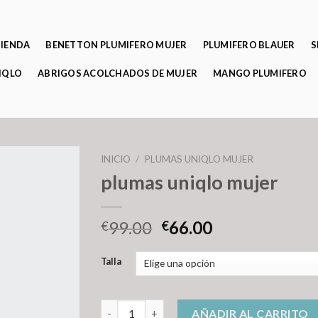
TIENDA
BENETTON PLUMIFERO MUJER
PLUMIFERO BLAUER
S
IQLO
ABRIGOS ACOLCHADOS DE MUJER
MANGO PLUMIFERO
INICIO
/
PLUMAS UNIQLO MUJER
plumas uniqlo mujer
99.00
66.00
€
€
Talla
plumas uniqlo mujer cantidad
AÑADIR AL CARRITO