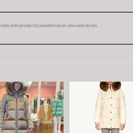
rado este producto pueden hacer una valoración.