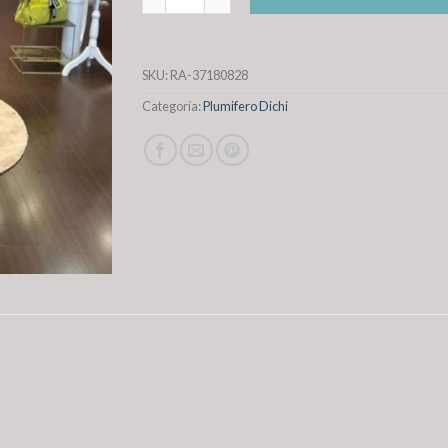
SKU:
RA-37180828
Categoría:
Plumifero Dichi