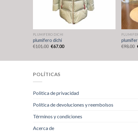
PLUMIFERO DICHI
PLUMIFER
plumifero dichi
plumifer
€
101.00
€
67.00
€
98.00
POLÍTICAS
Politica de privacidad
Política de devoluciones y reembolsos
Términos y condiciones
Acerca de