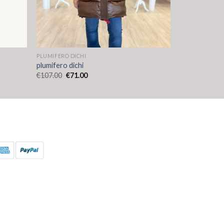
PLUMIFERO DICHI
plumifero dichi
€
107.00
€
71.00