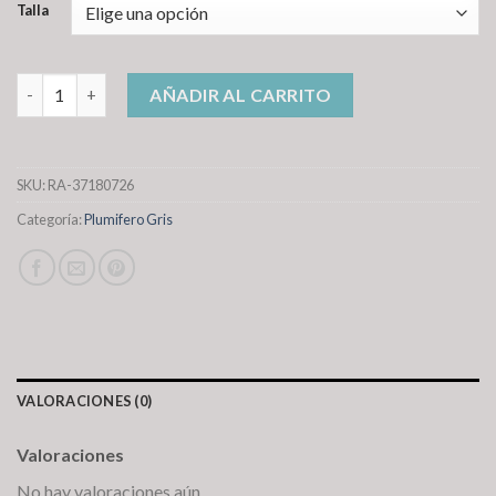
Talla
plumifero gris cantidad
AÑADIR AL CARRITO
SKU:
RA-37180726
Categoría:
Plumifero Gris
VALORACIONES (0)
Valoraciones
No hay valoraciones aún.