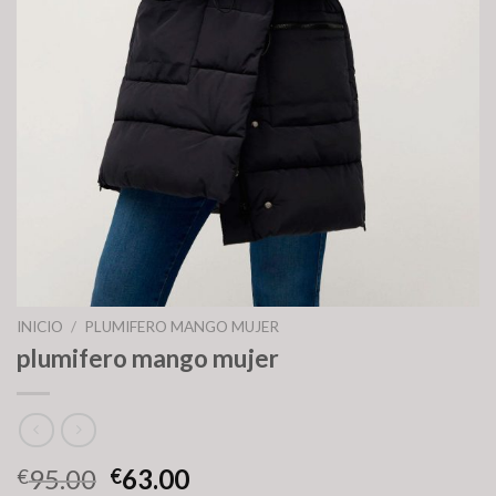
INICIO
/
PLUMIFERO MANGO MUJER
plumifero mango mujer
95.00
63.00
€
€