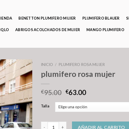
TIENDA
BENETTON PLUMIFERO MUJER
PLUMIFERO BLAUER
S
IQLO
ABRIGOS ACOLCHADOS DE MUJER
MANGO PLUMIFERO
INICIO
/
PLUMIFERO ROSA MUJER
plumifero rosa mujer
95.00
63.00
€
€
Talla
plumifero rosa mujer cantidad
AÑADIR AL CARRITO