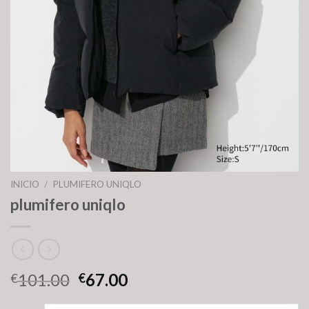
INICIO
/
PLUMIFERO UNIQLO
plumifero uniqlo
101.00
67.00
€
€