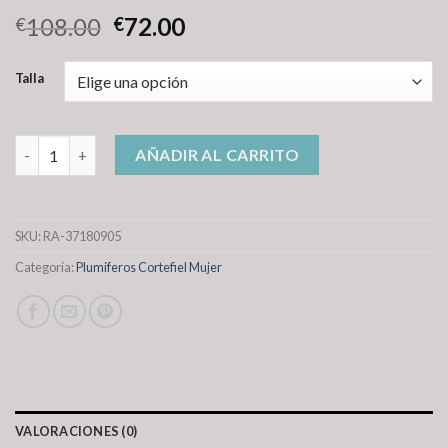
108.00
72.00
€
€
Talla
plumiferos cortefiel mujer cantidad
AÑADIR AL CARRITO
SKU:
RA-37180905
Categoría:
Plumiferos Cortefiel Mujer
VALORACIONES (0)