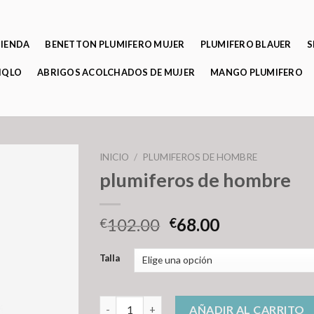
TIENDA
BENETTON PLUMIFERO MUJER
PLUMIFERO BLAUER
S
IQLO
ABRIGOS ACOLCHADOS DE MUJER
MANGO PLUMIFERO
INICIO
/
PLUMIFEROS DE HOMBRE
plumiferos de hombre
102.00
68.00
€
€
Talla
plumiferos de hombre cantidad
AÑADIR AL CARRITO