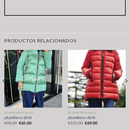
PRODUCTOS RELACIONADOS
PLUMIFEROS DICHI
PLUMIFEROS DICHI
plumiferos dichi
plumiferos dichi
€
98.00
€
65.00
€
104.00
€
69.00