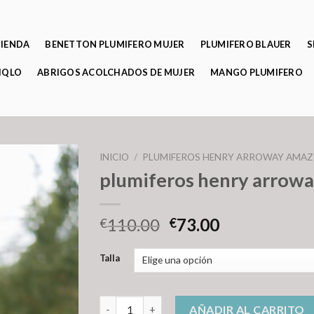
TIENDA
BENETTON PLUMIFERO MUJER
PLUMIFERO BLAUER
S
IQLO
ABRIGOS ACOLCHADOS DE MUJER
MANGO PLUMIFERO
INICIO
/
PLUMIFEROS HENRY ARROWAY AMA
plumiferos henry arrow
110.00
73.00
€
€
Talla
plumiferos henry arroway amazon cantidad
AÑADIR AL CARRITO