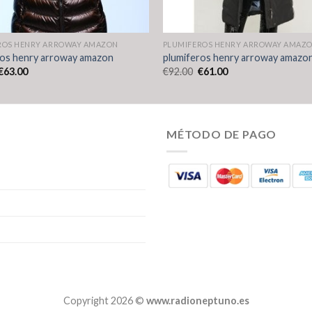
ROS HENRY ARROWAY AMAZON
PLUMIFEROS HENRY ARROWAY AMAZ
ros henry arroway amazon
plumiferos henry arroway amazo
€
63.00
€
92.00
€
61.00
MÉTODO DE PAGO
Copyright 2026 ©
www.radioneptuno.es