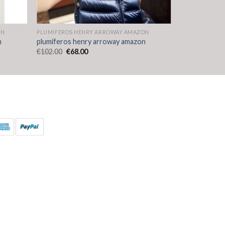
ON
PLUMIFEROS HENRY ARROWAY AMAZON
n
plumiferos henry arroway amazon
€
102.00
€
68.00