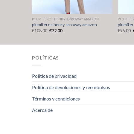
AMAZON
PLUMIFEROS HENRY ARROWAY AMAZON
PLUMIFE
amazon
plumiferos henry arroway amazon
plumife
€
108.00
€
72.00
€
95.00
POLÍTICAS
Politica de privacidad
Política de devoluciones y reembolsos
Términos y condiciones
Acerca de