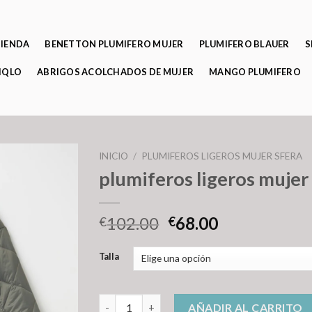
TIENDA
BENETTON PLUMIFERO MUJER
PLUMIFERO BLAUER
S
IQLO
ABRIGOS ACOLCHADOS DE MUJER
MANGO PLUMIFERO
INICIO
/
PLUMIFEROS LIGEROS MUJER SFERA
plumiferos ligeros mujer
102.00
68.00
€
€
Talla
plumiferos ligeros mujer sfera cantidad
AÑADIR AL CARRITO