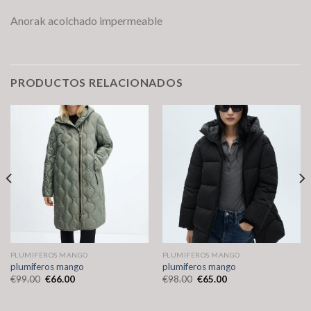
Anorak acolchado impermeable
PRODUCTOS RELACIONADOS
PLUMIFEROS MANGO
PLUMIFEROS MANGO
plumiferos mango
plumiferos mango
€
99.00
€
66.00
€
98.00
€
65.00