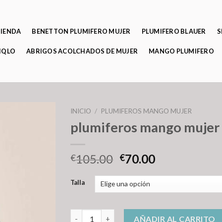
TIENDA
BENETTON PLUMIFERO MUJER
PLUMIFERO BLAUER
S
IQLO
ABRIGOS ACOLCHADOS DE MUJER
MANGO PLUMIFERO
INICIO
/
PLUMIFEROS MANGO MUJER
plumiferos mango mujer
105.00
70.00
€
€
Talla
plumiferos mango mujer cantidad
AÑADIR AL CARRITO