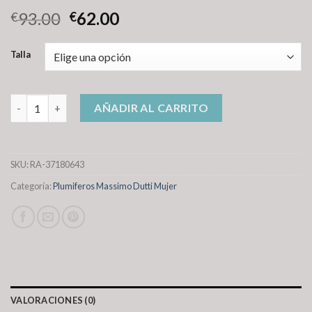
93.00
62.00
€
€
Talla
plumiferos massimo dutti mujer cantidad
AÑADIR AL CARRITO
SKU:
RA-37180643
Categoría:
Plumiferos Massimo Dutti Mujer
VALORACIONES (0)