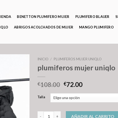
TIENDA
BENETTON PLUMIFERO MUJER
PLUMIFERO BLAUER
S
IQLO
ABRIGOS ACOLCHADOS DE MUJER
MANGO PLUMIFERO
INICIO
/
PLUMIFEROS MUJER UNIQLO
plumiferos mujer uniqlo
108.00
72.00
€
€
Talla
plumiferos mujer uniqlo cantidad
AÑADIR AL CARRITO