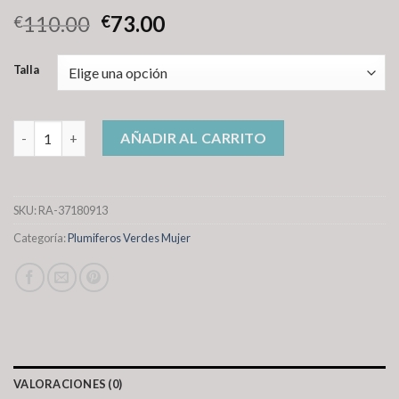
110.00
73.00
€
€
Talla
plumiferos verdes mujer cantidad
AÑADIR AL CARRITO
SKU:
RA-37180913
Categoría:
Plumiferos Verdes Mujer
VALORACIONES (0)