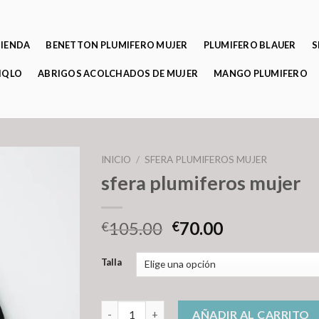
TIENDA
BENETTON PLUMIFERO MUJER
PLUMIFERO BLAUER
S
IQLO
ABRIGOS ACOLCHADOS DE MUJER
MANGO PLUMIFERO
INICIO
/
SFERA PLUMIFEROS MUJER
sfera plumiferos mujer
105.00
70.00
€
€
Talla
sfera plumiferos mujer cantidad
AÑADIR AL CARRITO