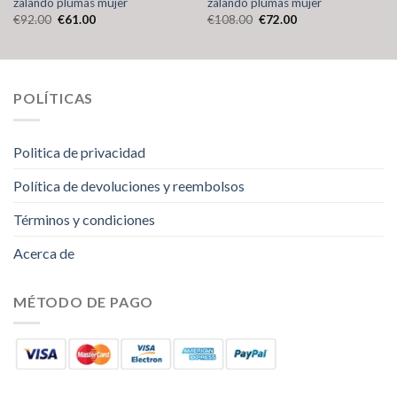
zalando plumas mujer
zalando plumas mujer
€
92.00
€
61.00
€
108.00
€
72.00
POLÍTICAS
Politica de privacidad
Política de devoluciones y reembolsos
Términos y condiciones
Acerca de
MÉTODO DE PAGO