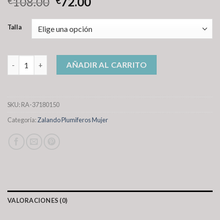
108.00
72.00
€
€
Talla
zalando plumiferos mujer cantidad
AÑADIR AL CARRITO
SKU:
RA-37180150
Categoría:
Zalando Plumiferos Mujer
VALORACIONES (0)