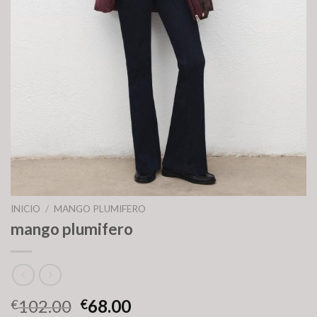
INICIO
/
MANGO PLUMIFERO
mango plumifero
102.00
68.00
€
€