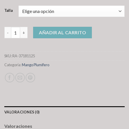
Talla
mango plumifero cantidad
AÑADIR AL CARRITO
SKU:
RA-37181125
Categoría:
Mango Plumifero
VALORACIONES (0)
Valoraciones