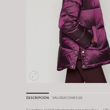
DESCRIPCIÓN
VALORACIONES (0)
Cazadora acolchada granate con capucha y … | Ro