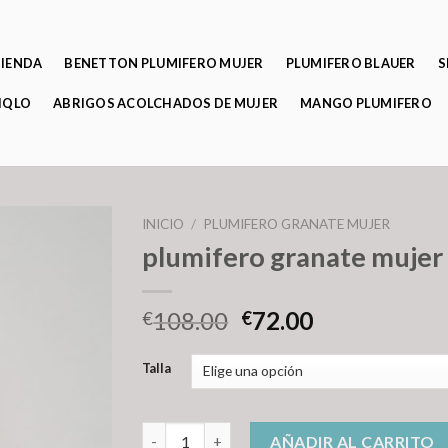
TIENDA
BENETTON PLUMIFERO MUJER
PLUMIFERO BLAUER
S
IQLO
ABRIGOS ACOLCHADOS DE MUJER
MANGO PLUMIFERO
INICIO
/
PLUMIFERO GRANATE MUJER
plumifero granate mujer
108.00
72.00
€
€
Talla
plumifero granate mujer cantidad
AÑADIR AL CARRITO