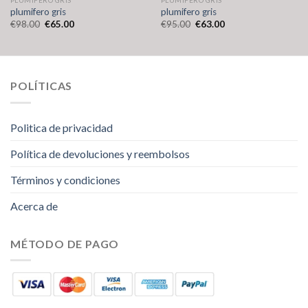
plumifero gris
plumifero gris
€
98.00
€
65.00
€
95.00
€
63.00
POLÍTICAS
Politica de privacidad
Política de devoluciones y reembolsos
Términos y condiciones
Acerca de
MÉTODO DE PAGO