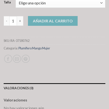
Talla
plumifero mango mujer cantidad
AÑADIR AL CARRITO
SKU:
RA-37180762
Categoría:
Plumifero Mango Mujer
VALORACIONES (0)
Valoraciones
No hay valoraciones aún.