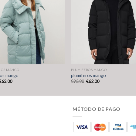
ROS MANGO
PLUMIFEROS MANGO
ros mango
plumiferos mango
€
63.00
€
93.00
€
62.00
MÉTODO DE PAGO