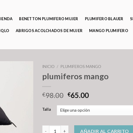
TIENDA
BENETTON PLUMIFERO MUJER
PLUMIFERO BLAUER
S
IQLO
ABRIGOS ACOLCHADOS DE MUJER
MANGO PLUMIFERO
INICIO
/
PLUMIFEROS MANGO
plumiferos mango
98.00
65.00
€
€
Talla
plumiferos mango cantidad
AÑADIR AL CARRITO