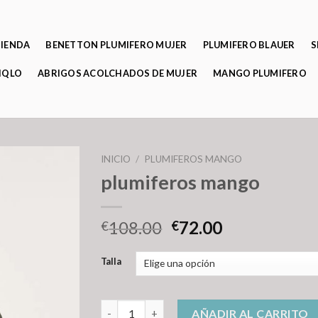
TIENDA
BENETTON PLUMIFERO MUJER
PLUMIFERO BLAUER
S
IQLO
ABRIGOS ACOLCHADOS DE MUJER
MANGO PLUMIFERO
INICIO
/
PLUMIFEROS MANGO
plumiferos mango
108.00
72.00
€
€
Talla
plumiferos mango cantidad
AÑADIR AL CARRITO