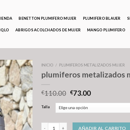
TIENDA
BENETTON PLUMIFERO MUJER
PLUMIFERO BLAUER
S
IQLO
ABRIGOS ACOLCHADOS DE MUJER
MANGO PLUMIFERO
INICIO
/
PLUMIFEROS METALIZADOS MUJER
plumiferos metalizados 
110.00
73.00
€
€
Talla
plumiferos metalizados mujer cantidad
AÑADIR AL CARRITO