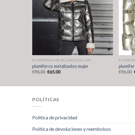
JER
PLUMIFEROS METALIZADOS MUJER
PLUMIFE
r
plumiferos metalizados mujer
plumifer
€
98.00
€
65.00
€
96.00
POLÍTICAS
Politica de privacidad
Política de devoluciones y reembolsos