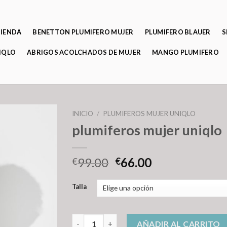
TIENDA
BENETTON PLUMIFERO MUJER
PLUMIFERO BLAUER
S
IQLO
ABRIGOS ACOLCHADOS DE MUJER
MANGO PLUMIFERO
INICIO
/
PLUMIFEROS MUJER UNIQLO
plumiferos mujer uniqlo
99.00
66.00
€
€
Talla
plumiferos mujer uniqlo cantidad
AÑADIR AL CARRITO