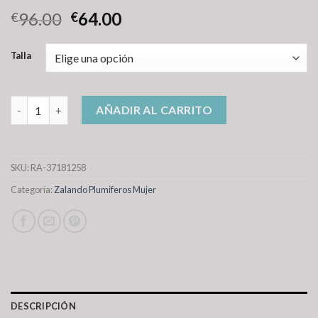
96.00
64.00
€
€
Talla
zalando plumiferos mujer cantidad
AÑADIR AL CARRITO
SKU:
RA-37181258
Categoría:
Zalando Plumiferos Mujer
DESCRIPCIÓN