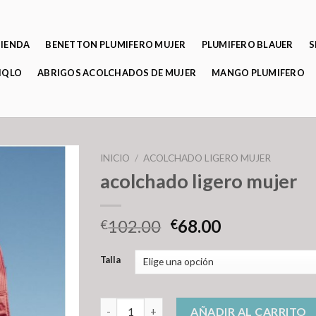
TIENDA
BENETTON PLUMIFERO MUJER
PLUMIFERO BLAUER
S
IQLO
ABRIGOS ACOLCHADOS DE MUJER
MANGO PLUMIFERO
INICIO
/
ACOLCHADO LIGERO MUJER
acolchado ligero mujer
102.00
68.00
€
€
Talla
acolchado ligero mujer cantidad
AÑADIR AL CARRITO