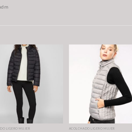
md m
DO LIGERO MUJER
ACOLCHADO LIGERO MUJER