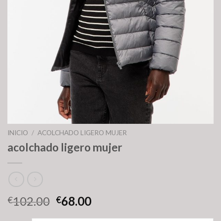
INICIO
/
ACOLCHADO LIGERO MUJER
acolchado ligero mujer
102.00
68.00
€
€